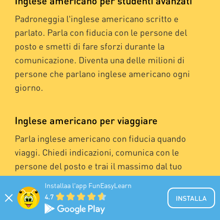
Inglese americano per studenti avanzati
Padroneggia l'inglese americano scritto e
parlato. Parla con fiducia con le persone del
posto e smetti di fare sforzi durante la
comunicazione. Diventa una delle milioni di
persone che parlano inglese americano ogni
giorno.
Inglese americano per viaggiare
Parla inglese americano con fiducia quando
viaggi. Chiedi indicazioni, comunica con le
persone del posto e trai il massimo dal tuo
viaggio. Con il nostro frasario per viaggi ben
Installaa l'app FunEasyLearn
strutturato, imparerai come prenotare un volo,
4.7
INSTALLA
effettuare il check-in in un hotel, noleggiare